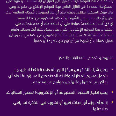
باستخدامك هذا الموقع فإنك توافق على اعتبار أن أية استثناءات أو قيود على
المسئولية المحددة في التنازل الخاص بهذا الموقع الإلكتروني مقبولة، وفي
حال قررت المحكمة بطلان، وعدم نفاذ أي من الشروط والأحكام السالفة الذكر،
فلن يؤثر ذلك على باقي الشروط والأحكام المذكورة في هذا المستند.
توافق أنت (المستخدم) صراحة على أن استخدامك أو عدم قدرتك على
استخدام هذا الموقع الإلكتروني يكون على مسؤوليتك أنت وحدك، وتعتبر
الخدمات المقدمة لك من خلال موقعنا الإلكتروني هي "كما هي" ودون أي
تمثيل، ضمانات أو شروط من أي نوع سواء صراحة أو ضمنياً
الشروط والأحكام – الفعاليات والتذاكر
يجب شراء التذاكر من مراكز البيع المعتمدة فقط لا غير، ولا
يتحمل مسرح المجاز أو وكلائه المعتمدين المسؤولية تجاه أي
تذاكر تم الحصول عليها من مواقع غير معتمدة.
يجب إظهار التذكرة (المطبوعة أو الإلكترونية) لحضور الفعاليات.
إزالة أي جزء، أو إحداث تغيير أو تشويه في التذكرة قد يلغي
صلاحيتها
.