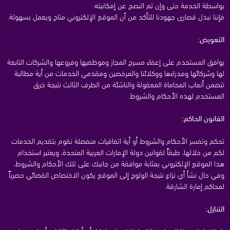
بواسطة الخدمة حتى وإن تم النصح عن إمكانيته.
فإننا نبذل قصارى جهودنا للتأكد من أن الموقع الإلكتروني متاح ويعمل بسهولة.
التعويض:
يوافق المستخدم على إعفاء مسرح المجاز وموظفيها وفروعها والشركات التابعة
لها وشركائها ومدراءها ووكلائنا والمرخصين ومقدمي الخدمات من أية مطالبة
تتضمن أتعاب المحاماة المعقولة والناشئة من الطرف الثالث نتيجة خرق
المستخدم لهذه الأحكام والشروط.
القانون الحاكم:
تحكم وتفسر الأحكام والشروط أو أية اتفاقيات منفصلة نقوم بتقديم الخدمات
لكم من خلالها، طبقاً لقوانين دولة الإمارات العربية المتحدة، ويعتبر استخدام
هذا الموقع الإلكتروني بمثابة موافقة من جانبك على تلك الأحكام والشروط،
وفي حال نشأ أي نزاع نتيجة الولوج إلى الموقع يكون الاختصاص القضائي حصرياً
لمحاكم إمارة الشارقة.
التنازل: