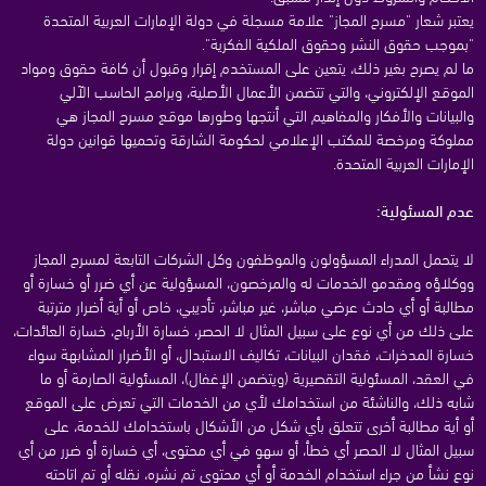
يعتبر شعار "مسرح المجاز" علامة مسجلة في دولة الإمارات العربية المتحدة
"بموجب حقوق النشر وحقوق الملكية الفكرية".
ما لم يصرح بغير ذلك، يتعين على المستخدم إقرار وقبول أن كافة حقوق ومواد
الموقع الإلكتروني، والتي تتضمن الأعمال الأصلية، وبرامج الحاسب الآلي
والبيانات والأفكار والمفاهيم التي أنتجها وطورها موقع مسرح المجاز هي
مملوكة ومرخصة للمكتب الإعلامي لحكومة الشارقة وتحميها قوانين دولة
الإمارات العربية المتحدة.
عدم المسئولية:
لا يتحمل المدراء المسؤولون والموظفون وكل الشركات التابعة لمسرح المجاز
ووكلاؤه ومقدمو الخدمات له والمرخصون، المسؤولية عن أي ضرر أو خسارة أو
مطالبة أو أي حادث عرضي مباشر، غير مباشر، تأديبي، خاص أو أية أضرار مترتبة
على ذلك من أي نوع على سبيل المثال لا الحصر، خسارة الأرباح، خسارة العائدات،
خسارة المدخرات، فقدان البيانات، تكاليف الاستبدال، أو الأضرار المشابهة سواء
في العقد، المسئولية التقصيرية (ويتضمن الإغفال)، المسئولية الصارمة أو ما
شابه ذلك، والناشئة من استخدامك لأي من الخدمات التي تعرض على الموقع
أو أية مطالبة أخرى تتعلق بأي شكل من الأشكال باستخدامك للخدمة، على
سبيل المثال لا الحصر أي خطأ، أو سهو في أي محتوى، أي خسارة أو ضرر من أي
نوع نشأ من جراء استخدام الخدمة أو أي محتوى تم نشره، نقله أو تم اتاحته